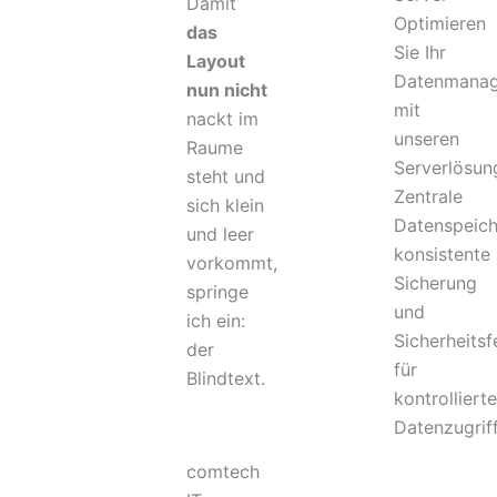
Damit
Optimieren
das
Sie Ihr
Layout
Datenmana
nun nicht
mit
nackt im
unseren
Raume
Serverlösun
steht und
Zentrale
sich klein
Datenspeich
und leer
konsistente
vorkommt,
Sicherung
springe
und
ich ein:
Sicherheitsf
der
für
Blindtext.
kontrolliert
Datenzugriff
comtech