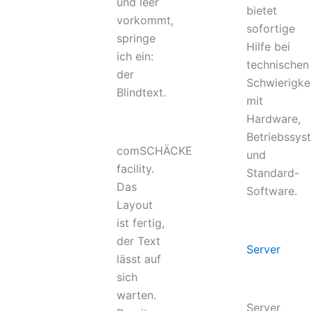
und leer
bietet
vorkommt,
sofortige
springe
Hilfe bei
ich ein:
technischen
der
Schwierigke
Blindtext.
mit
Hardware,
Betriebssys
comSCHÄCKE
und
facility.
Standard-
Das
Software.
Layout
ist fertig,
der Text
Server
lässt auf
sich
warten.
Server