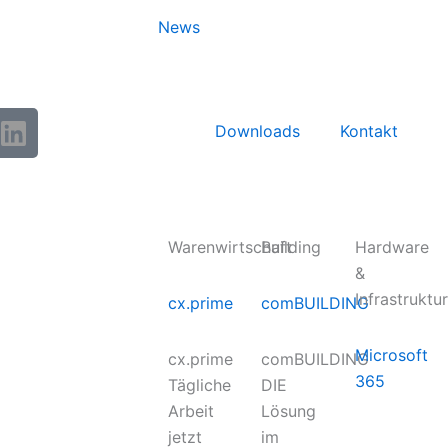
News
L
Downloads
Kontakt
i
n
k
e
d
Warenwirtschaft
Building
Hardware
I
&
n
Infrastruktur
cx.prime
comBUILDING
L
o
Microsoft
cx.prime
comBUILDING
g
365
Tägliche
DIE
o
Arbeit
Lösung
H
jetzt
im
e