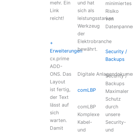
mehr. Ein
und hat
minimiertes
Link
sich als
Risiko
reicht!
leistungsstarkes
von
Werkzeug
Datenpanne
der
Elektrobranche
+
bewährt.
Erweiterungen
Security /
cx.prime
Backups
ADD-
ONS. Das
Digitale Anlagendokume
Security /
Layout
Backups
ist fertig,
comLBP
Maximaler
der Text
Schutz
lässt auf
comLBP
durch
sich
Komplexe
unsere
warten.
Kabel-
Security-
Damit
und
und