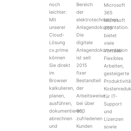
noch
Bereich
l
Microsoft
l
leichter:
der
365
g
Mit
elektrotechnischen
Microsoft
r
unserer
Anlagendokumentation.
365
a
Cloud-
Die
bietet
u
Lösung
digitale
viele
cx.prime
Anlagendokumentation
Vorteile:
können
ist seit
Flexibles
Sie direkt
2015
Arbeiten,
im
fixer
gesteigerte
Browser
Bestandteil
Produktivitä
kalkulieren,
der
Kostenreduk
planen,
Arbeitsweise
für IT-
ausführen,
bei über
Support
dokumentieren,
600
und
abrechnen
zufriedenen
Lizenzen
und
Kunden
sowie