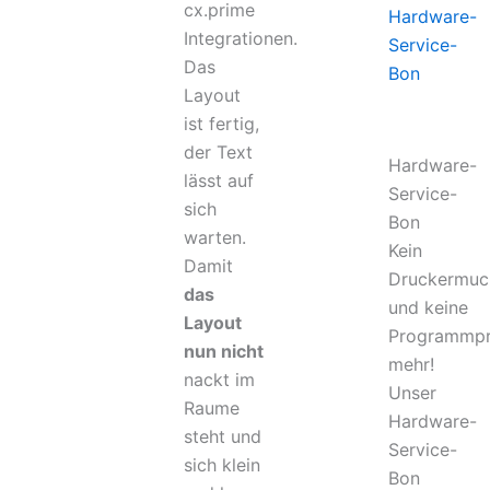
cx.prime
Hardware-
Integrationen.
Service-
Das
Bon
Layout
ist fertig,
der Text
Hardware-
lässt auf
Service-
sich
Bon
warten.
Kein
Damit
Druckermuc
das
und keine
Layout
Programmp
nun nicht
mehr!
nackt im
Unser
Raume
Hardware-
steht und
Service-
sich klein
Bon