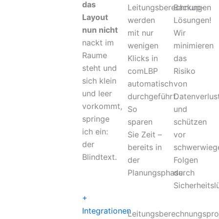
das
Leitungsberechnungen
Backup-
Layout
werden
Lösungen!
nun nicht
mit nur
Wir
nackt im
wenigen
minimieren
Raume
Klicks in
das
steht und
comLBP
Risiko
sich klein
automatisch
von
und leer
durchgeführt.
Datenverlus
vorkommt,
So
und
springe
sparen
schützen
ich ein:
Sie Zeit –
vor
der
bereits in
schwerwieg
Blindtext.
der
Folgen
Planungsphase.
durch
Sicherheitsl
+
Integrationen
Leitungsberechnungspr