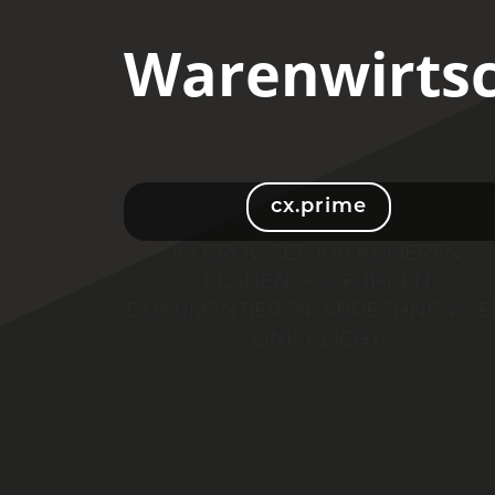
Warenwirtsc
cx.prime
IM BROWSER KALKULIEREN,
PLANEN, AUSFÜHREN,
DOKUMENTIEREN, ABRECHNEN – E
LINK REICHT!