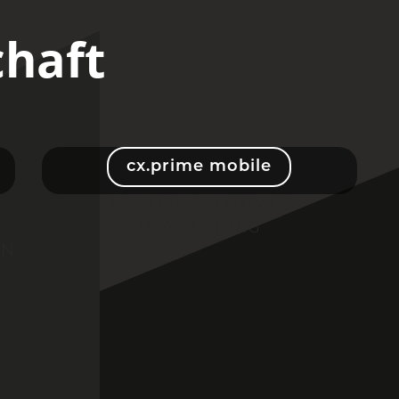
haft
cx.prime mobile
DIE MOBILE AUFTRAGS-
BEARBEITUNG
IN