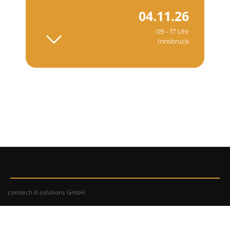
04.11.26
09 – 17 Uhr
Innsbruck
comtech it-solutions GmbH
Urstein Süd 15
5412 Puch bei Hallein
AUSTRIA