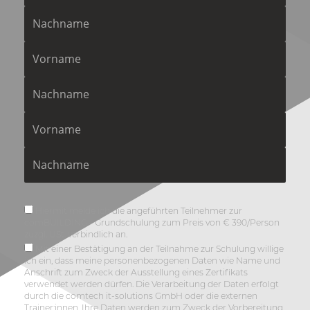
Nachname
Vorname
Nachname
Vorname
Nachname
Bestätigung
Hiermit melde ich die angeführten Teilnehmer zur
comBUILDING - Grundschulung zum Preis von € 390/Person
zuzgl. USt. verbindlich an.
AGB
Mit einer Bestätigung an der Teilnahme zur Schulung willige
ich ein, dass meine personenbezogenen Daten wie Name und
Anschrift zum Zweck der Ausstellung eines Zertifikats
verwendet werden dürfen. Die Verarbeitung der Daten erfolgt
durch die comtech it-solutions GmbH oder die externen
Trainer:innen. Ihre Daten werden zum Zweck der Vorbereitung