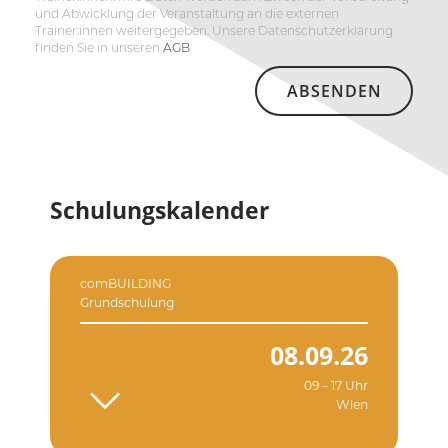
und Abwicklung der Veranstaltung an die externen
Trainer:innen weitergegeben. Unsere Datenschutzerklärung
finden Sie in unseren
AGB
ABSENDEN
Schulungskalender
comBUILDING
Grundschulung
08.09.26
09 – 17 Uhr
Wien