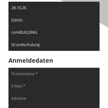
Datum
Ort
der
Schulung
Schulung
Art
der
Schulung
Anmeldedaten
Firmenname
E-
Mail
Adresse
Bemerkung