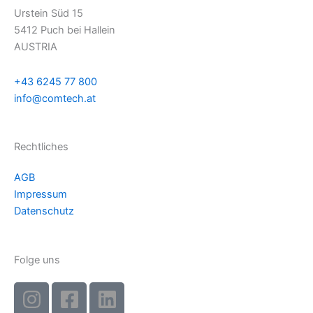
Urstein Süd 15
5412 Puch bei Hallein
AUSTRIA
+43 6245 77 800
info@comtech.at
Rechtliches
AGB
Impressum
Datenschutz
Folge uns
I
F
L
n
a
i