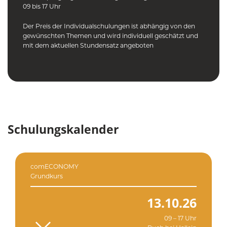
09 bis 17 Uhr
Der Preis der Individualschulungen ist abhängig von den
gewünschten Themen und wird individuell geschätzt und
mit dem aktuellen Stundensatz angeboten
Schulungskalender
comECONOMY
Grundkurs
13.10.26
09 – 17 Uhr