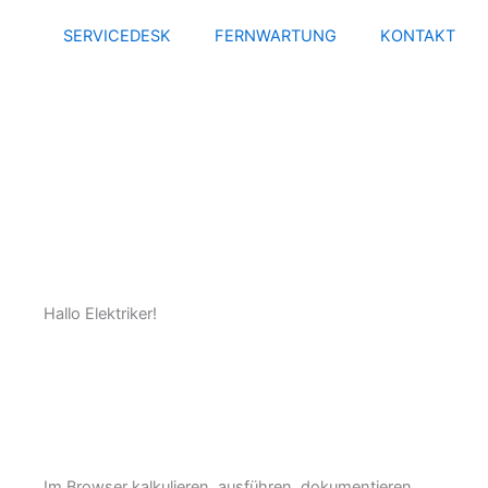
Zum
SERVICEDESK
FERNWARTUNG
KONTAKT
Inhalt
springen
Hallo Elektriker!
Im Browser kalkulieren, ausführen, dokumentieren,