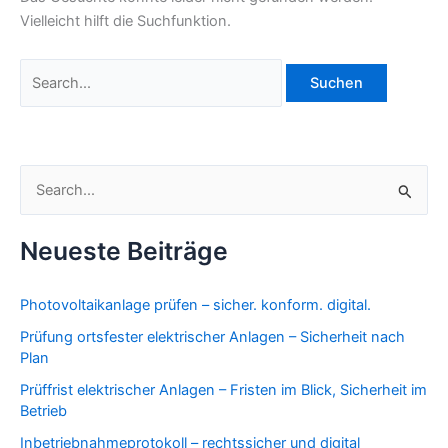
Vielleicht hilft die Suchfunktion.
S
u
Neueste Beiträge
c
h
Photovoltaikanlage prüfen – sicher. konform. digital.
e
Prüfung ortsfester elektrischer Anlagen – Sicherheit nach
n
Plan
n
Prüffrist elektrischer Anlagen – Fristen im Blick, Sicherheit im
a
Betrieb
c
Inbetriebnahmeprotokoll – rechtssicher und digital