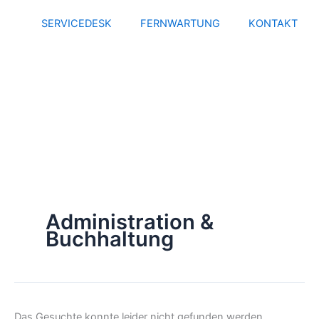
Zum
Suchen
SERVICEDESK
FERNWARTUNG
KONTAKT
Inhalt
nach:
springen
Administration &
Buchhaltung
Das Gesuchte konnte leider nicht gefunden werden.