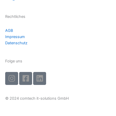
Rechtliches
AGB
Impressum
Datenschutz
Folge uns
I
F
L
n
a
i
s
c
n
t
e
k
© 2024 comtech it-solutions GmbH
a
b
e
g
o
d
r
o
I