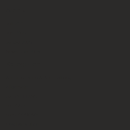
Archiv
Juli 2025
Juni 2025
Januar 2025
November 2024
Kategorien
Administration & Buchhaltung
Allgemein
comBUILDING
comCAD
comECONOMY
Geschäftsführer