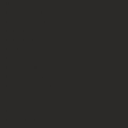
Hardware
IT-Systemtechnik
Kundenbetreuung Verkauf
Referenz
Referenz Top
Schulungen
Software
Software Building
Software Warenwirtschaft
Softwareentwicklung
Meta
Anmelden
Eintrags-Feed